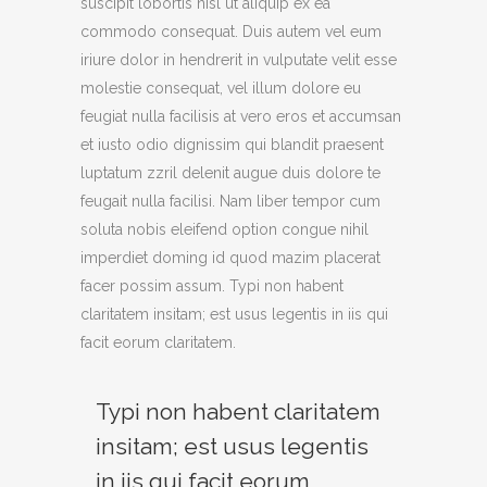
suscipit lobortis nisl ut aliquip ex ea
commodo consequat. Duis autem vel eum
iriure dolor in hendrerit in vulputate velit esse
molestie consequat, vel illum dolore eu
feugiat nulla facilisis at vero eros et accumsan
et iusto odio dignissim qui blandit praesent
luptatum zzril delenit augue duis dolore te
feugait nulla facilisi. Nam liber tempor cum
soluta nobis eleifend option congue nihil
imperdiet doming id quod mazim placerat
facer possim assum. Typi non habent
claritatem insitam; est usus legentis in iis qui
facit eorum claritatem.
Typi non habent claritatem
insitam; est usus legentis
in iis qui facit eorum