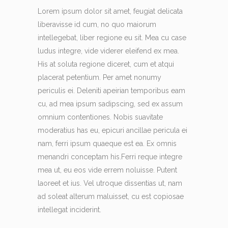
Lorem ipsum dolor sit amet, feugiat delicata
liberavisse id cum, no quo maiorum
intellegebat, liber regione eu sit. Mea cu case
ludus integre, vide viderer eleifend ex mea.
His at soluta regione diceret, cum et atqui
placerat petentium. Per amet nonumy
periculis ei. Deleniti apeirian temporibus eam
cu, ad mea ipsum sadipscing, sed ex assum
omnium contentiones. Nobis suavitate
moderatius has eu, epicuri ancillae pericula ei
nam, ferri ipsum quaeque est ea. Ex omnis
menandri conceptam his.Ferri reque integre
mea ut, eu eos vide errem noluisse. Putent
laoreet et ius. Vel utroque dissentias ut, nam
ad soleat alterum maluisset, cu est copiosae
intellegat inciderint.