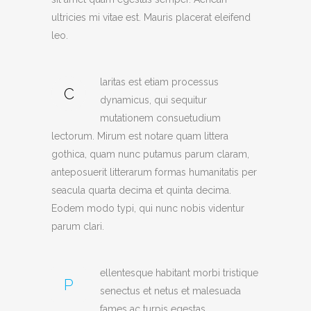
ultricies mi vitae est. Mauris placerat eleifend
leo.
laritas est etiam processus
C
dynamicus, qui sequitur
mutationem consuetudium
lectorum. Mirum est notare quam littera
gothica, quam nunc putamus parum claram,
anteposuerit litterarum formas humanitatis per
seacula quarta decima et quinta decima.
Eodem modo typi, qui nunc nobis videntur
parum clari.
ellentesque habitant morbi tristique
P
senectus et netus et malesuada
fames ac turpis egestas.