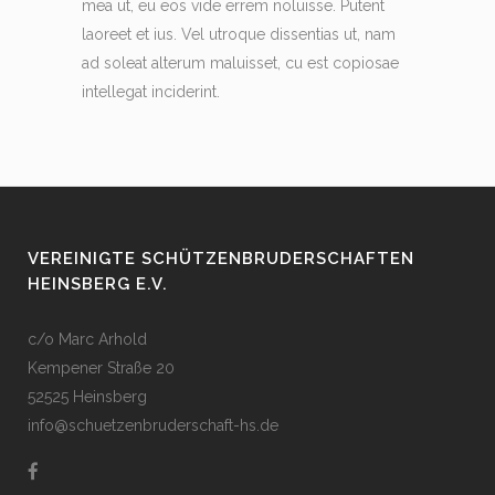
mea ut, eu eos vide errem noluisse. Putent
laoreet et ius. Vel utroque dissentias ut, nam
ad soleat alterum maluisset, cu est copiosae
intellegat inciderint.
VEREINIGTE SCHÜTZENBRUDERSCHAFTEN
HEINSBERG E.V.
c/o Marc Arhold
Kempener Straße 20
52525 Heinsberg
info@schuetzenbruderschaft-hs.de