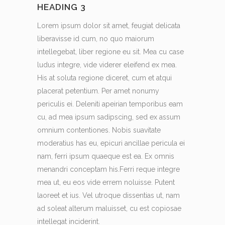
HEADING 3
Lorem ipsum dolor sit amet, feugiat delicata
liberavisse id cum, no quo maiorum
intellegebat, liber regione eu sit. Mea cu case
ludus integre, vide viderer eleifend ex mea.
His at soluta regione diceret, cum et atqui
placerat petentium. Per amet nonumy
periculis ei. Deleniti apeirian temporibus eam
cu, ad mea ipsum sadipscing, sed ex assum
omnium contentiones. Nobis suavitate
moderatius has eu, epicuri ancillae pericula ei
nam, ferri ipsum quaeque est ea. Ex omnis
menandri conceptam his.Ferri reque integre
mea ut, eu eos vide errem noluisse. Putent
laoreet et ius. Vel utroque dissentias ut, nam
ad soleat alterum maluisset, cu est copiosae
intellegat inciderint.