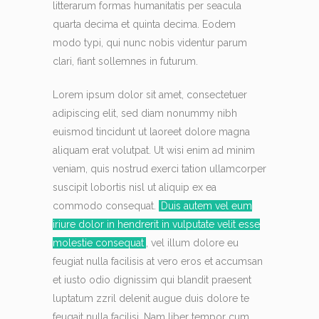
litterarum formas humanitatis per seacula
quarta decima et quinta decima. Eodem
modo typi, qui nunc nobis videntur parum
clari, fiant sollemnes in futurum.
Lorem ipsum dolor sit amet, consectetuer
adipiscing elit, sed diam nonummy nibh
euismod tincidunt ut laoreet dolore magna
aliquam erat volutpat. Ut wisi enim ad minim
veniam, quis nostrud exerci tation ullamcorper
suscipit lobortis nisl ut aliquip ex ea
commodo consequat.
Duis autem vel eum
iriure dolor in hendrerit in vulputate velit esse
molestie consequat
, vel illum dolore eu
feugiat nulla facilisis at vero eros et accumsan
et iusto odio dignissim qui blandit praesent
luptatum zzril delenit augue duis dolore te
feugait nulla facilisi. Nam liber tempor cum