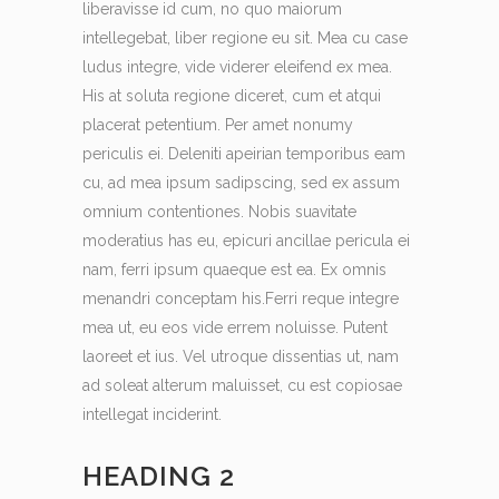
liberavisse id cum, no quo maiorum
intellegebat, liber regione eu sit. Mea cu case
ludus integre, vide viderer eleifend ex mea.
His at soluta regione diceret, cum et atqui
placerat petentium. Per amet nonumy
periculis ei. Deleniti apeirian temporibus eam
cu, ad mea ipsum sadipscing, sed ex assum
omnium contentiones. Nobis suavitate
moderatius has eu, epicuri ancillae pericula ei
nam, ferri ipsum quaeque est ea. Ex omnis
menandri conceptam his.Ferri reque integre
mea ut, eu eos vide errem noluisse. Putent
laoreet et ius. Vel utroque dissentias ut, nam
ad soleat alterum maluisset, cu est copiosae
intellegat inciderint.
HEADING 2