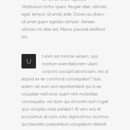
Vestibulum tortor quam, feugiat vitae, ultricies
eget, tempor sit amet, ante. Donec eu libero
sit amet quam egestas semper. Aenean
ultricies mi vitae est. Mauris placerat eleifend
leo.
t enim ad minima veniam, quis
U
nostrum exercitationem ullam
corporis suscipit laboriosam, nisi ut
aliquid ex ea commodi consequatur? Quis
autem vel eum iure reprehenderit qui in ea
voluptate velit esse quam nihil molestiae
consequatur, vel illum qui dolorem eum fugiat
quo voluptas nulla pariatur? At vero eos et
accusamus et iusto odio dignissimos ducimus
qui blanditiis praesentium voluptatum deleniti