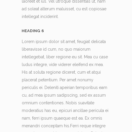
laoreet et ius. Vel utroque dissentias ut, nam
ad soleat alterum maluisset, cu est copiosae
intellegat inciderint.
HEADING 6
Lorem ipsum dolor sit amet, feugiat delicata
liberavisse id cum, no quo maiorum
intellegebat, liber regione eu sit. Mea cu case
ludus integre, vide viderer eleifend ex mea.
His at soluta regione diceret, cum et atqui
placerat petentium. Per amet nonumy
periculis ei. Deleniti apeirian temporibus eam
cu, ad mea ipsum sadipscing, sed ex assum
omnium contentiones. Nobis suavitate
moderatius has eu, epicuri ancillae pericula ei
nam, ferri ipsum quaeque est ea. Ex omnis
menandri conceptam his.Ferri reque integre