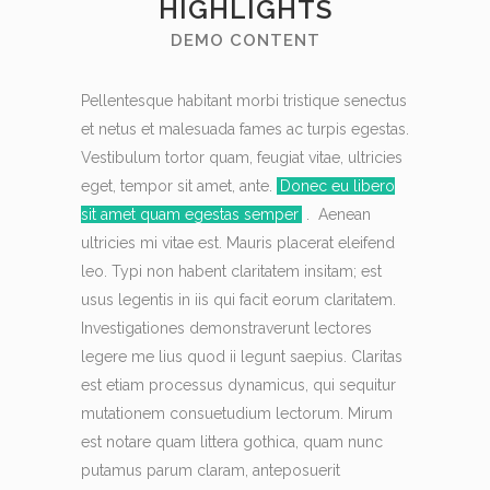
HIGHLIGHTS
DEMO CONTENT
Pellentesque habitant morbi tristique senectus
et netus et malesuada fames ac turpis egestas.
Vestibulum tortor quam, feugiat vitae, ultricies
eget, tempor sit amet, ante.
Donec eu libero
sit amet quam egestas semper
. Aenean
ultricies mi vitae est. Mauris placerat eleifend
leo. Typi non habent claritatem insitam; est
usus legentis in iis qui facit eorum claritatem.
Investigationes demonstraverunt lectores
legere me lius quod ii legunt saepius. Claritas
est etiam processus dynamicus, qui sequitur
mutationem consuetudium lectorum. Mirum
est notare quam littera gothica, quam nunc
putamus parum claram, anteposuerit