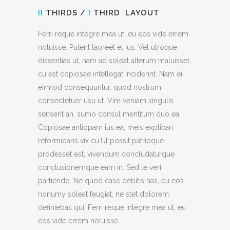
II
THIRDS /
I
THIRD LAYOUT
Ferri reque integre mea ut, eu eos vide errem
noluisse. Putent laoreet et ius. Vel utroque
dissentias ut, nam ad soleat alterum maluisset,
cu est copiosae intellegat inciderint. Nam ei
eirmod consequuntur, quod nostrum
consectetuer usu ut. Vim veniam singulis
senserit an, sumo consul mentitum duo ea.
Copiosae antiopam ius ea, meis explicari
reformidans vix cu.Ut possit patrioque
prodesset est, vivendum concludaturque
conclusionemque eam in. Sed te veri
partiendo. Ne quod case debitis has, eu eos
nonumy soleat feugiat, ne stet dolorem
definiebas qui. Ferri reque integre mea ut, eu
eos vide errem noluisse.