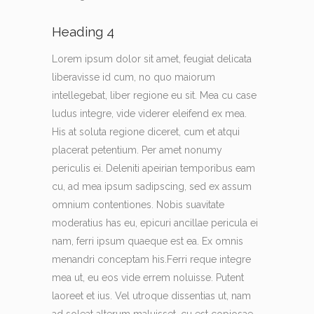
Heading 4
Lorem ipsum dolor sit amet, feugiat delicata
liberavisse id cum, no quo maiorum
intellegebat, liber regione eu sit. Mea cu case
ludus integre, vide viderer eleifend ex mea.
His at soluta regione diceret, cum et atqui
placerat petentium. Per amet nonumy
periculis ei. Deleniti apeirian temporibus eam
cu, ad mea ipsum sadipscing, sed ex assum
omnium contentiones. Nobis suavitate
moderatius has eu, epicuri ancillae pericula ei
nam, ferri ipsum quaeque est ea. Ex omnis
menandri conceptam his.Ferri reque integre
mea ut, eu eos vide errem noluisse. Putent
laoreet et ius. Vel utroque dissentias ut, nam