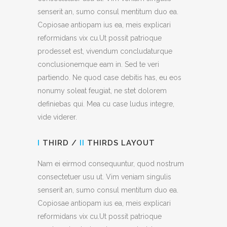
senserit an, sumo consul mentitum duo ea.
Copiosae antiopam ius ea, meis explicari
reformidans vix cu.Ut possit patrioque
prodesset est, vivendum concludaturque
conclusionemque eam in. Sed te veri
partiendo. Ne quod case debitis has, eu eos
nonumy soleat feugiat, ne stet dolorem
definiebas qui. Mea cu case ludus integre,
vide viderer.
I
THIRD /
II
THIRDS LAYOUT
Nam ei eirmod consequuntur, quod nostrum
consectetuer usu ut. Vim veniam singulis
senserit an, sumo consul mentitum duo ea.
Copiosae antiopam ius ea, meis explicari
reformidans vix cu.Ut possit patrioque