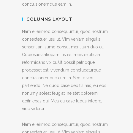
conclusionemque eam in.
II
COLUMNS LAYOUT
Nam ei eirmod consequuntur, quod nostrum
consectetuer usu ut. Vim veniam singulis
senserit an, sumo consul mentitum duo ea.
Copiosae antiopam ius ea, meis explicari
reformidans vix cu.Ut possit patrioque
prodesset est, vivendum concludaturque
conclusionemque eam in. Sed te veri
partiendo. Ne quod case debitis has, eu eos
nonumy soleat feugiat, ne stet dolorem
definiebas qui. Mea cu case ludus integre,
vide viderer.
Nam ei eirmod consequuntur, quod nostrum
consectetuer usu ut. Vim veniam singulis