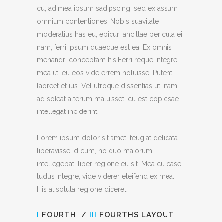
cu, ad mea ipsum sadipscing, sed ex assum
omnium contentiones. Nobis suavitate
moderatius has eu, epicuri ancillae pericula ei
nam, ferri ipsum quaeque est ea. Ex omnis
menandri conceptam his.Ferri reque integre
mea ut, eu eos vide errem noluisse. Putent
laoreet et ius. Vel utroque dissentias ut, nam
ad soleat alterum maluisset, cu est copiosae
intellegat inciderint.
Lorem ipsum dolor sit amet, feugiat delicata
liberavisse id cum, no quo maiorum
intellegebat, liber regione eu sit. Mea cu case
ludus integre, vide viderer eleifend ex mea.
His at soluta regione diceret.
I
FOURTH /
III
FOURTHS LAYOUT