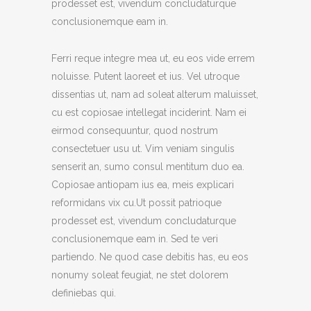
prodesset est, vivendum concludaturque
conclusionemque eam in.
Ferri reque integre mea ut, eu eos vide errem
noluisse. Putent laoreet et ius. Vel utroque
dissentias ut, nam ad soleat alterum maluisset,
cu est copiosae intellegat inciderint. Nam ei
eirmod consequuntur, quod nostrum
consectetuer usu ut. Vim veniam singulis
senserit an, sumo consul mentitum duo ea.
Copiosae antiopam ius ea, meis explicari
reformidans vix cu.Ut possit patrioque
prodesset est, vivendum concludaturque
conclusionemque eam in. Sed te veri
partiendo. Ne quod case debitis has, eu eos
nonumy soleat feugiat, ne stet dolorem
definiebas qui.