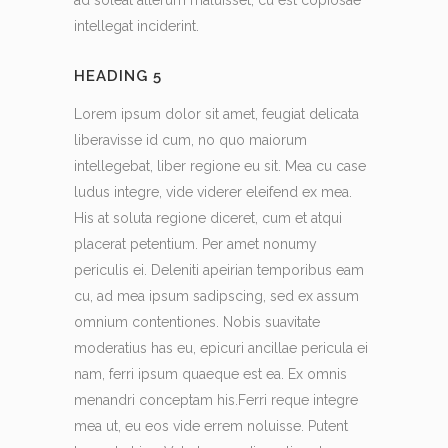
ad soleat alterum maluisset, cu est copiosae
intellegat inciderint.
HEADING 5
Lorem ipsum dolor sit amet, feugiat delicata
liberavisse id cum, no quo maiorum
intellegebat, liber regione eu sit. Mea cu case
ludus integre, vide viderer eleifend ex mea.
His at soluta regione diceret, cum et atqui
placerat petentium. Per amet nonumy
periculis ei. Deleniti apeirian temporibus eam
cu, ad mea ipsum sadipscing, sed ex assum
omnium contentiones. Nobis suavitate
moderatius has eu, epicuri ancillae pericula ei
nam, ferri ipsum quaeque est ea. Ex omnis
menandri conceptam his.Ferri reque integre
mea ut, eu eos vide errem noluisse. Putent