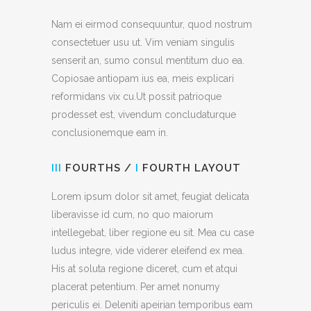
Nam ei eirmod consequuntur, quod nostrum
consectetuer usu ut. Vim veniam singulis
senserit an, sumo consul mentitum duo ea.
Copiosae antiopam ius ea, meis explicari
reformidans vix cu.Ut possit patrioque
prodesset est, vivendum concludaturque
conclusionemque eam in.
III
FOURTHS /
I
FOURTH LAYOUT
Lorem ipsum dolor sit amet, feugiat delicata
liberavisse id cum, no quo maiorum
intellegebat, liber regione eu sit. Mea cu case
ludus integre, vide viderer eleifend ex mea.
His at soluta regione diceret, cum et atqui
placerat petentium. Per amet nonumy
periculis ei. Deleniti apeirian temporibus eam