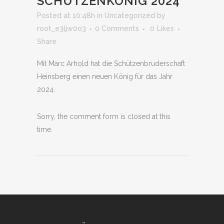
SCHÜTZENKÖNIG 2024
Posted at 10:48h
in
Uncategorized
by
root_e3ljw0o3
0 Comments
0
Likes
Share
Mit Marc Arhold hat die Schützenbruderschaft
Heinsberg einen neuen König für das Jahr
2024.
Sorry, the comment form is closed at this
time.